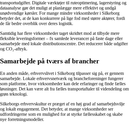
transportudgifter. Digitale værktøjer til ruteoptimering, lagerstyring og
dataanalyse gør det muligt at planlægge mere effektivt og undgå
unødvendige kørsler. For mange mindre virksomheder i Silkeborg
betyder det, at de kan konkurrere på lige fod med større aktører, fordi
de får bedre overblik over deres logistik.
Samtidig har flere virksomheder taget skridtet mod at tilbyde mere
fleksible leveringsformer – fx samlede leverancer på faste dage eller
samarbejde med lokale distributionscentre. Det reducerer både udgifter
og CO₂-aftryk.
Samarbejde på tværs af brancher
En anden måde, erhvervslivet i Silkeborg tilpasser sig på, er gennem
samarbejde. Lokale erhvervsnetværk og brancheforeninger fungerer
som platforme, hvor virksomheder kan dele erfaringer og finde fælles
løsninger. Det kan være alt fra fælles transportaftaler til videndeling om
grøn teknologi.
Silkeborgs erhvervskultur er præget af en høj grad af samarbejdsvilje
og lokalt engagement. Det betyder, at mange virksomheder ser
udfordringerne som en mulighed for at styrke fællesskabet og skabe
nye forretningsmodeller.