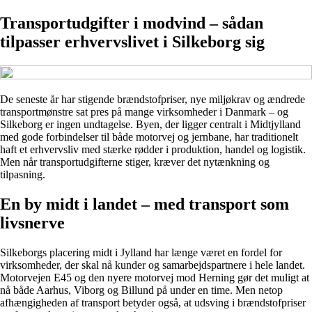
Transportudgifter i modvind – sådan
tilpasser erhvervslivet i Silkeborg sig
De seneste år har stigende brændstofpriser, nye miljøkrav og ændrede
transportmønstre sat pres på mange virksomheder i Danmark – og
Silkeborg er ingen undtagelse. Byen, der ligger centralt i Midtjylland
med gode forbindelser til både motorvej og jernbane, har traditionelt
haft et erhvervsliv med stærke rødder i produktion, handel og logistik.
Men når transportudgifterne stiger, kræver det nytænkning og
tilpasning.
En by midt i landet – med transport som
livsnerve
Silkeborgs placering midt i Jylland har længe været en fordel for
virksomheder, der skal nå kunder og samarbejdspartnere i hele landet.
Motorvejen E45 og den nyere motorvej mod Herning gør det muligt at
nå både Aarhus, Viborg og Billund på under en time. Men netop
afhængigheden af transport betyder også, at udsving i brændstofpriser