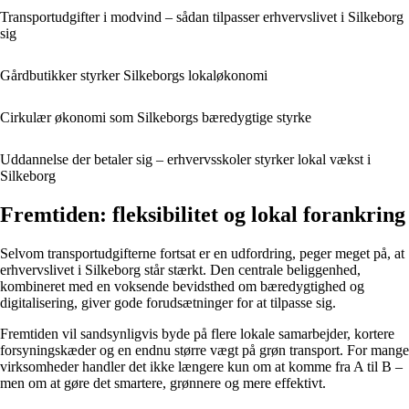
Transportudgifter i modvind – sådan tilpasser erhvervslivet i Silkeborg
sig
Gårdbutikker styrker Silkeborgs lokaløkonomi
Cirkulær økonomi som Silkeborgs bæredygtige styrke
Uddannelse der betaler sig – erhvervsskoler styrker lokal vækst i
Silkeborg
Fremtiden: fleksibilitet og lokal forankring
Selvom transportudgifterne fortsat er en udfordring, peger meget på, at
erhvervslivet i Silkeborg står stærkt. Den centrale beliggenhed,
kombineret med en voksende bevidsthed om bæredygtighed og
digitalisering, giver gode forudsætninger for at tilpasse sig.
Fremtiden vil sandsynligvis byde på flere lokale samarbejder, kortere
forsyningskæder og en endnu større vægt på grøn transport. For mange
virksomheder handler det ikke længere kun om at komme fra A til B –
men om at gøre det smartere, grønnere og mere effektivt.