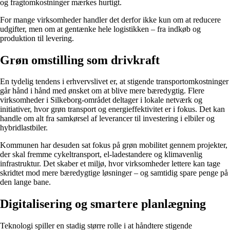
og fragtomkostninger mærkes hurtigt.
For mange virksomheder handler det derfor ikke kun om at reducere
udgifter, men om at gentænke hele logistikken – fra indkøb og
produktion til levering.
Grøn omstilling som drivkraft
En tydelig tendens i erhvervslivet er, at stigende transportomkostninger
går hånd i hånd med ønsket om at blive mere bæredygtig. Flere
virksomheder i Silkeborg-området deltager i lokale netværk og
initiativer, hvor grøn transport og energieffektivitet er i fokus. Det kan
handle om alt fra samkørsel af leverancer til investering i elbiler og
hybridlastbiler.
Kommunen har desuden sat fokus på grøn mobilitet gennem projekter,
der skal fremme cykeltransport, el-ladestandere og klimavenlig
infrastruktur. Det skaber et miljø, hvor virksomheder lettere kan tage
skridtet mod mere bæredygtige løsninger – og samtidig spare penge på
den lange bane.
Digitalisering og smartere planlægning
Teknologi spiller en stadig større rolle i at håndtere stigende